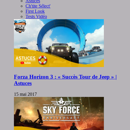
Astuces
Ch'tite Sélect'
First Look
Tests Vidéo
Forza Horizon 3 : « Succès Tour de Jeep » |
Astuces
15 mai 2017