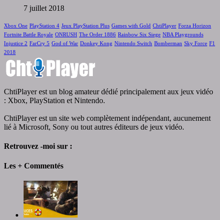
7 juillet 2018
Xbox One
PlayStation 4
Jeux PlayStation Plus
Games with Gold
ChtiPlayer
Forza Horizon
Fortnite Battle Royale
ONRUSH
The Order 1886
Rainbow Six Siege
NBA Playgrounds
Injustice 2
FarCry 5
God of War
Donkey Kong
Nintendo Switch
Bomberman
Sky Force
F1
2018
ChtiPlayer est un blog amateur dédié principalement aux jeux vidéo
: Xbox, PlayStation et Nintendo.
ChtiPlayer est un site web complètement indépendant, aucunement
lié à Microsoft, Sony ou tout autres éditeurs de jeux vidéo.
Retrouvez -moi sur :
Les + Commentés