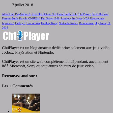
7 juillet 2018
Xbox One
PlayStation 4
Jeux PlayStation Plus
Games with Gold
ChtiPlayer
Forza Horizon
Fortnite Battle Royale
ONRUSH
The Order 1886
Rainbow Six Siege
NBA Playgrounds
Injustice 2
FarCry 5
God of War
Donkey Kong
Nintendo Switch
Bomberman
Sky Force
F1
2018
ChtiPlayer est un blog amateur dédié principalement aux jeux vidéo
: Xbox, PlayStation et Nintendo.
ChtiPlayer est un site web complètement indépendant, aucunement
lié à Microsoft, Sony ou tout autres éditeurs de jeux vidéo.
Retrouvez -moi sur :
Les + Commentés