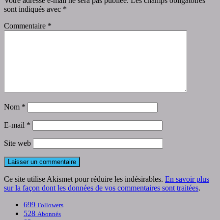
Votre adresse e-mail ne sera pas publiée.
Les champs obligatoires
sont indiqués avec
*
Commentaire
*
Nom
*
E-mail
*
Site web
Ce site utilise Akismet pour réduire les indésirables.
En savoir plus
sur la façon dont les données de vos commentaires sont traitées
.
699
Followers
528
Abonnés