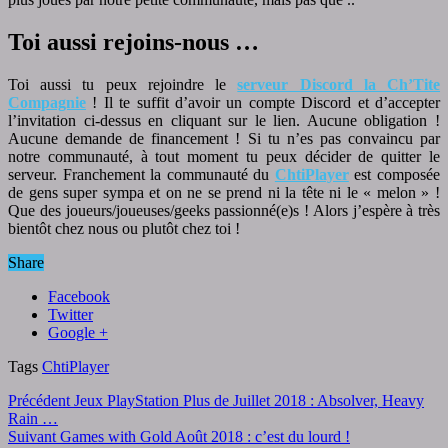
Toi aussi rejoins-nous …
Toi aussi tu peux rejoindre le
serveur Discord la Ch’Tite
Compagnie
! Il te suffit d’avoir un compte Discord et d’accepter
l’invitation ci-dessus en cliquant sur le lien. Aucune obligation !
Aucune demande de financement ! Si tu n’es pas convaincu par
notre communauté, à tout moment tu peux décider de quitter le
serveur. Franchement la communauté du
ChtiPlayer
est composée
de gens super sympa et on ne se prend ni la tête ni le « melon » !
Que des joueurs/joueuses/geeks passionné(e)s ! Alors j’espère à très
bientôt chez nous ou plutôt chez toi !
Share
Facebook
Twitter
Google +
Tags
ChtiPlayer
Précédent
Jeux PlayStation Plus de Juillet 2018 : Absolver, Heavy
Rain …
Suivant
Games with Gold Août 2018 : c’est du lourd !