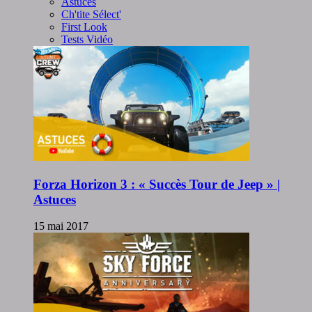
Astuces
Ch'tite Sélect'
First Look
Tests Vidéo
Forza Horizon 3 : « Succès Tour de Jeep » |
Astuces
15 mai 2017