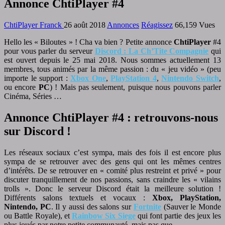
Annonce ChtiPlayer #4
ChtiPlayer Franck
26 août 2018
Annonces
Réagissez
66,159 Vues
H
ello les « Biloutes » ! Cha va bien ? Petite annonce
ChtiPlayer
#4
pour vous parler du serveur
Discord : La Ch’Tite Compagnie
qui
est ouvert depuis le 25 mai 2018. Nous sommes actuellement 13
membres, tous animés par la même passion : du « jeu vidéo » (peu
importe le support :
Xbox One
,
PlayStation 4
,
Nintendo Switch
,
ou encore
PC
) ! Mais pas seulement, puisque nous pouvons parler
Cinéma, Séries …
Annonce ChtiPlayer #4 : retrouvons-nous
sur Discord !
Les réseaux sociaux c’est sympa, mais des fois il est encore plus
sympa de se retrouver avec des gens qui ont les mêmes centres
d’intérêts. De se retrouver en « comité plus restreint et privé » pour
discuter tranquillement de nos passions, sans craindre les « vilains
trolls ». Donc le serveur Discord était la meilleure solution !
Différents salons textuels et vocaux :
Xbox, PlayStation,
Nintendo, PC
. Il y aussi des salons sur
Fortnite
(Sauver le Monde
ou Battle Royale), et
Rainbow Six Siege
qui font partie des jeux les
plus joués par notre petite communauté, mais pas que ..