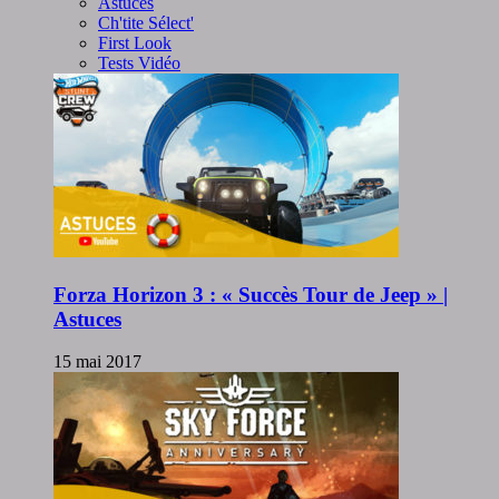
Astuces
Ch'tite Sélect'
First Look
Tests Vidéo
Forza Horizon 3 : « Succès Tour de Jeep » |
Astuces
15 mai 2017