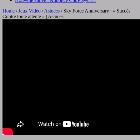
Nouvelle année ! Annonce ChtiPlayer #1
Home
/
Jeux Vidéo
/
Astuces
/
Sky Force Anniversary : « Succès
Contre toute attente » | Astuces