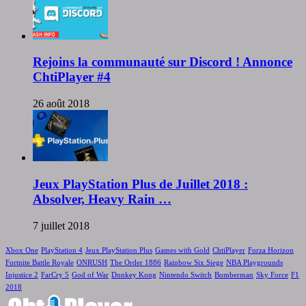
Rejoins la communauté sur Discord ! Annonce
ChtiPlayer #4
26 août 2018
Jeux PlayStation Plus de Juillet 2018 :
Absolver, Heavy Rain …
7 juillet 2018
Xbox One
PlayStation 4
Jeux PlayStation Plus
Games with Gold
ChtiPlayer
Forza Horizon
Fortnite Battle Royale
ONRUSH
The Order 1886
Rainbow Six Siege
NBA Playgrounds
Injustice 2
FarCry 5
God of War
Donkey Kong
Nintendo Switch
Bomberman
Sky Force
F1
2018