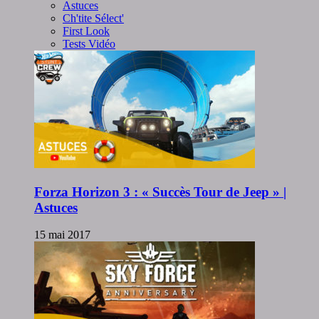
Astuces
Ch'tite Sélect'
First Look
Tests Vidéo
Forza Horizon 3 : « Succès Tour de Jeep » |
Astuces
15 mai 2017