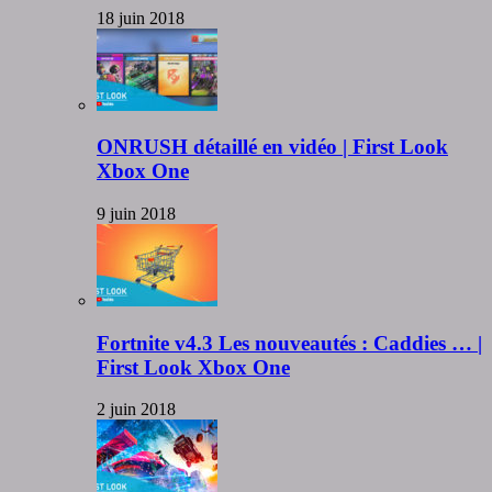
18 juin 2018
ONRUSH détaillé en vidéo | First Look
Xbox One
9 juin 2018
Fortnite v4.3 Les nouveautés : Caddies … |
First Look Xbox One
2 juin 2018