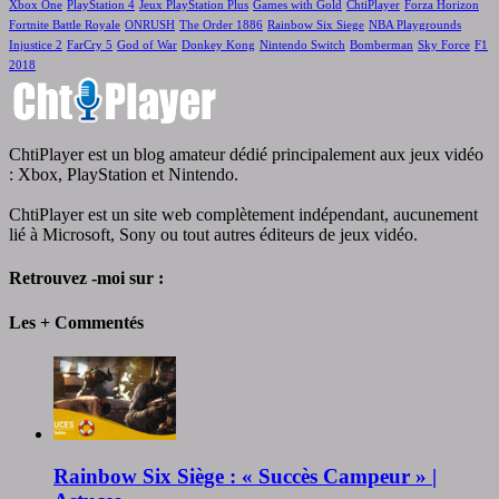
Xbox One
PlayStation 4
Jeux PlayStation Plus
Games with Gold
ChtiPlayer
Forza Horizon
Fortnite Battle Royale
ONRUSH
The Order 1886
Rainbow Six Siege
NBA Playgrounds
Injustice 2
FarCry 5
God of War
Donkey Kong
Nintendo Switch
Bomberman
Sky Force
F1
2018
ChtiPlayer est un blog amateur dédié principalement aux jeux vidéo
: Xbox, PlayStation et Nintendo.
ChtiPlayer est un site web complètement indépendant, aucunement
lié à Microsoft, Sony ou tout autres éditeurs de jeux vidéo.
Retrouvez -moi sur :
Les + Commentés
Rainbow Six Siège : « Succès Campeur » |