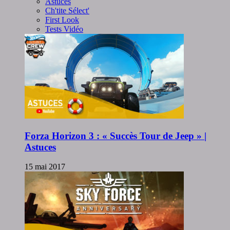
Astuces
Ch'tite Sélect'
First Look
Tests Vidéo
Forza Horizon 3 : « Succès Tour de Jeep » |
Astuces
15 mai 2017