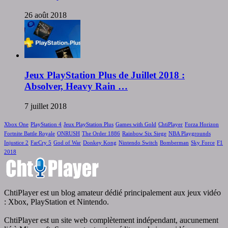
26 août 2018
Jeux PlayStation Plus de Juillet 2018 :
Absolver, Heavy Rain …
7 juillet 2018
Xbox One
PlayStation 4
Jeux PlayStation Plus
Games with Gold
ChtiPlayer
Forza Horizon
Fortnite Battle Royale
ONRUSH
The Order 1886
Rainbow Six Siege
NBA Playgrounds
Injustice 2
FarCry 5
God of War
Donkey Kong
Nintendo Switch
Bomberman
Sky Force
F1
2018
ChtiPlayer est un blog amateur dédié principalement aux jeux vidéo
: Xbox, PlayStation et Nintendo.
ChtiPlayer est un site web complètement indépendant, aucunement