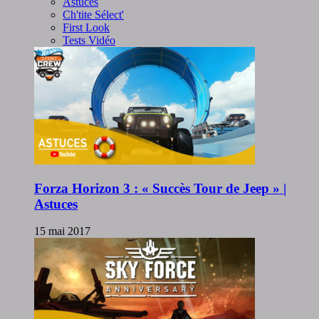
Astuces
Ch'tite Sélect'
First Look
Tests Vidéo
Forza Horizon 3 : « Succès Tour de Jeep » |
Astuces
15 mai 2017