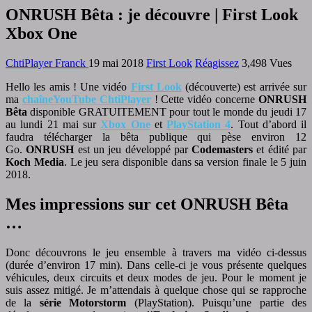
ONRUSH Bêta : je découvre | First Look
Xbox One
ChtiPlayer Franck
19 mai 2018
First Look
Réagissez
3,498 Vues
H
ello les amis ! Une vidéo
First Look
(découverte) est arrivée sur
ma
chaîneYouTube ChtiPlayer
! Cette vidéo concerne
ONRUSH
Bêta
disponible GRATUITEMENT pour tout le monde du jeudi 17
au lundi 21 mai sur
Xbox One
et
PlayStation 4
. Tout d’abord il
faudra télécharger la bêta publique qui pèse environ 12
Go.
ONRUSH
est un jeu développé par
Codemasters
et édité par
Koch Media
. Le jeu sera disponible dans sa version finale le 5 juin
2018.
Mes impressions sur cet ONRUSH Bêta
…
Donc découvrons le jeu ensemble à travers ma vidéo ci-dessus
(durée d’environ 17 min). Dans celle-ci je vous présente quelques
véhicules, deux circuits et deux modes de jeu. Pour le moment je
suis assez mitigé. Je m’attendais à quelque chose qui se rapproche
de la
série Motorstorm
(PlayStation). Puisqu’une partie des