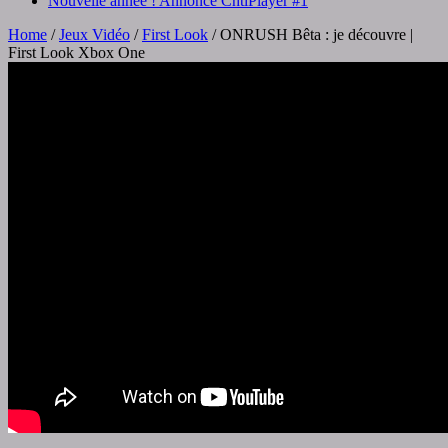
Nouvelle année ! Annonce ChtiPlayer #1
Home
/
Jeux Vidéo
/
First Look
/
ONRUSH Bêta : je découvre |
First Look Xbox One