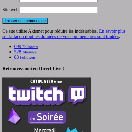
Site web
Ce site utilise Akismet pour réduire les indésirables.
En savoir plus
sur la façon dont les données de vos commentaires sont traitées
.
699
Followers
528
Abonnés
83
Followers
Retrouvez-moi en Direct Live !