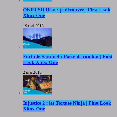
ONRUSH Bêta : je découvre | First Look
Xbox One
19 mai 2018
Fortnite Saison 4 : Passe de combat | First
Look Xbox One
2 mai 2018
Injustice 2 : les Tortues Ninja | First Look
Xbox One