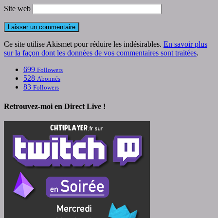
Site web
Ce site utilise Akismet pour réduire les indésirables.
En savoir plus
sur la façon dont les données de vos commentaires sont traitées
.
699
Followers
528
Abonnés
83
Followers
Retrouvez-moi en Direct Live !