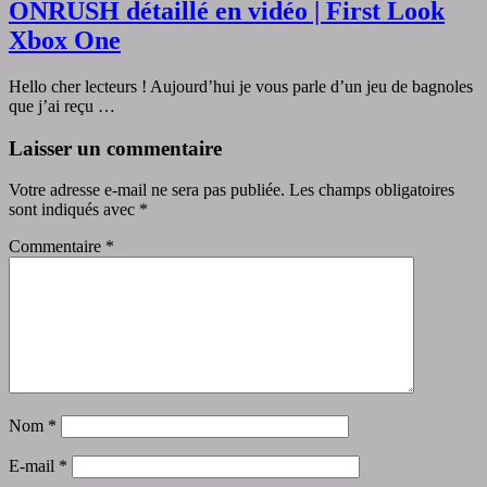
ONRUSH détaillé en vidéo | First Look
Xbox One
Hello cher lecteurs ! Aujourd’hui je vous parle d’un jeu de bagnoles
que j’ai reçu …
Laisser un commentaire
Votre adresse e-mail ne sera pas publiée.
Les champs obligatoires
sont indiqués avec
*
Commentaire
*
Nom
*
E-mail
*