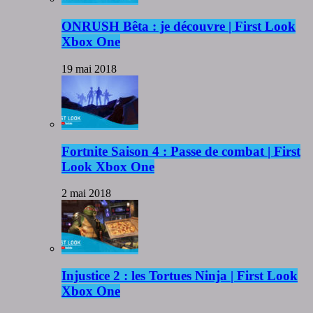
ONRUSH Bêta : je découvre | First Look
Xbox One
19 mai 2018
Fortnite Saison 4 : Passe de combat | First
Look Xbox One
2 mai 2018
Injustice 2 : les Tortues Ninja | First Look
Xbox One