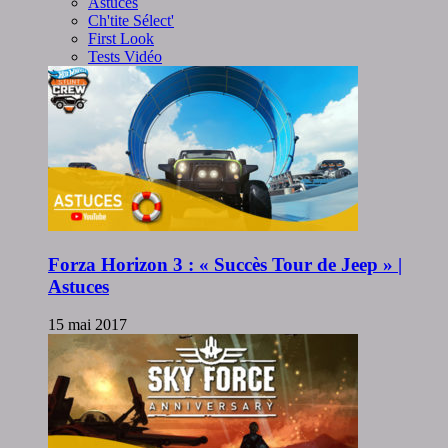
Astuces
Ch'tite Sélect'
First Look
Tests Vidéo
Forza Horizon 3 : « Succès Tour de Jeep » |
Astuces
15 mai 2017