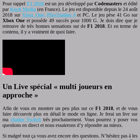
Pour rappel
F1 2018
est un jeu développé par
Codemasters
et édité
par
Koch Media
(en France). Le jeu est disponible depuis le 24 août
2018 sur
Xbox One,
PlayStation 4
et PC. Le jeu pèse 41 Go sur
Xbox One
et possède 49 succès pour 1000 G. Je dois dire que je
retrouve de très bonnes sensations sur de
F1 2018
. Et en terme de
contenu, il y a vraiment de quoi faire.
Un Live spécial « multi joueurs en
approche »
Afin de vous en montrer un peu plus sur ce
F1 2018
, et de vous
faire découvrir plus en détail le mode en ligne. Je ferai un live sur
ma
chaîne Twitch
très prochainement. Vous pourrez y poser vos
questions en direct et nous essaierons d’y répondre au mieux.
Si malgré tout ça vous avez encore des questions. N’hésitez pas à les