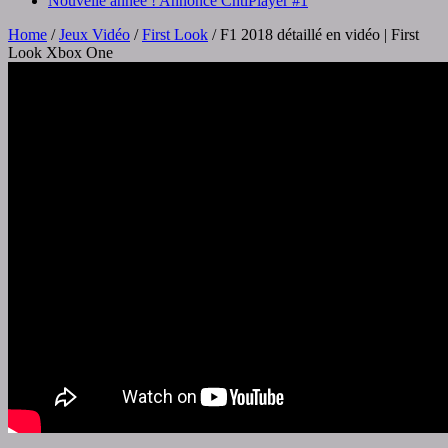
Nouvelle année ! Annonce ChtiPlayer #1
Home
/
Jeux Vidéo
/
First Look
/
F1 2018 détaillé en vidéo | First
Look Xbox One