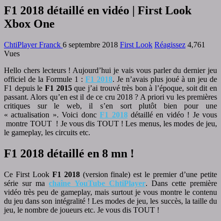
F1 2018 détaillé en vidéo | First Look
Xbox One
ChtiPlayer Franck
6 septembre 2018
First Look
Réagissez
4,761
Vues
H
ello chers lecteurs ! Aujourd’hui je vais vous parler du dernier jeu
officiel de la Formule 1 :
F1 2018
. Je n’avais plus joué à un jeu de
F1 depuis le
F1 2015
que j’ai trouvé très bon à l’époque, soit dit en
passant. Alors qu’en est il de ce cru 2018 ? A priori vu les premières
critiques sur le web, il s’en sort plutôt bien pour une
« actualisation ». Voici donc
F1 2018
détaillé en vidéo ! Je vous
montre TOUT ! Je vous dis TOUT ! Les menus, les modes de jeu,
le gameplay, les circuits etc.
F1 2018 détaillé en 8 mn !
Ce First Look
F1 2018
(version finale) est le premier d’une petite
série sur ma
chaîne YouTube ChtiPlayer
. Dans cette première
vidéo très peu de gameplay, mais surtout je vous montre le contenu
du jeu dans son intégralité ! Les modes de jeu, les succès, la taille du
jeu, le nombre de joueurs etc. Je vous dis TOUT !