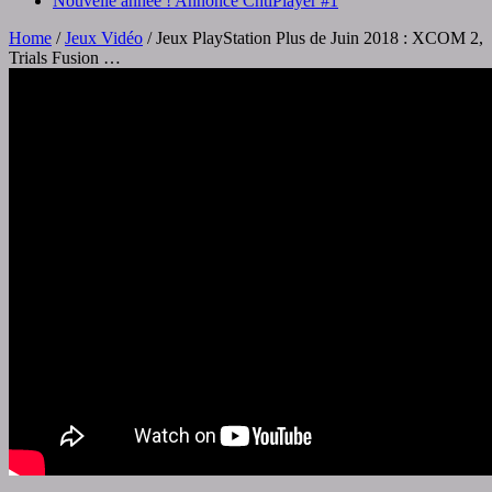
Nouvelle année ! Annonce ChtiPlayer #1
Home
/
Jeux Vidéo
/
Jeux PlayStation Plus de Juin 2018 : XCOM 2,
Trials Fusion …