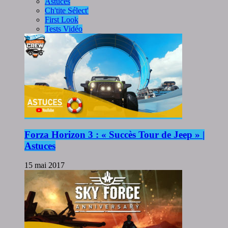
Astuces
Ch'tite Sélect'
First Look
Tests Vidéo
Forza Horizon 3 : « Succès Tour de Jeep » |
Astuces
15 mai 2017