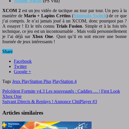
Atomic Ninjas
(PS Vita)
XCOM 2
est un jeu vidéo de tactique au tour par tour. Un peu à la
manière de
Mario + Lapins Crétins
(
Nintendo Switch
) de ce que
j’ai compris. Je n’ai jamais joué à un XCOM, donc pourquoi pas ?
A essayer ! Et le très connu
Trials Fusion
. Simple et à la fois très
technique, ce jeu est un incontournable . Mais voilà personnellement
je l’ai déjà sur
Xbox One
. Quoi qu’il en soit encore une bonne
fournée de jeux intéressants !
Share
Facebook
Twitter
Google +
Tags
Jeux PlayStation Plus
PlayStation 4
Précédent
Fortnite v4.3 Les nouveautés : Caddies … | First Look
Xbox One
Suivant
Directs & Replays ! Annonce ChtiPlayer #3
Articles similaires