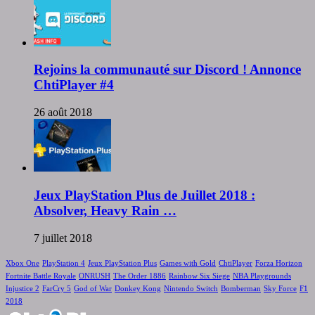
Rejoins la communauté sur Discord ! Annonce
ChtiPlayer #4
26 août 2018
Jeux PlayStation Plus de Juillet 2018 :
Absolver, Heavy Rain …
7 juillet 2018
Xbox One
PlayStation 4
Jeux PlayStation Plus
Games with Gold
ChtiPlayer
Forza Horizon
Fortnite Battle Royale
ONRUSH
The Order 1886
Rainbow Six Siege
NBA Playgrounds
Injustice 2
FarCry 5
God of War
Donkey Kong
Nintendo Switch
Bomberman
Sky Force
F1
2018