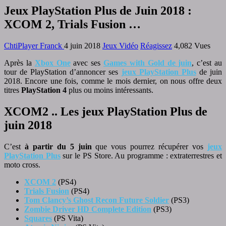
Jeux PlayStation Plus de Juin 2018 :
XCOM 2, Trials Fusion …
ChtiPlayer Franck
4 juin 2018
Jeux Vidéo
Réagissez
4,082 Vues
A
près la
Xbox One
avec ses
Games with Gold de juin
, c’est au
tour de PlayStation d’annoncer ses
jeux PlayStation Plus
de juin
2018. Encore une fois, comme le mois dernier, on nous offre deux
titres
PlayStation 4
plus ou moins intéressants.
XCOM2 .. Les jeux PlayStation Plus de
juin 2018
C’est
à partir du 5 juin
que vous pourrez récupérer vos
jeux
PlayStation Plus
sur le PS Store. Au programme : extraterrestres et
moto cross.
XCOM 2
(PS4)
Trials Fusion
(PS4)
Tom Clancy’s Ghost Recon Future Soldier
(PS3)
Zombie Driver HD Complete Edition
(PS3)
Squares
(PS Vita)